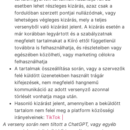
esetben lehet részleges kizárás, azaz csak a
fordulóban szerzett pontjai nullázódnak, vagy
lehetséges végleges kizárás, mely a teljes
versenyből való kizárást jelent. A kizárás esetén a
már korábban legyártott és a szabályzatnak
megfelelt tartalmakat a Kiíró ettől függetlenül
továbbra is felhasználhatja, és részleteiben vagy
egészében közölheti, vagy marketing célokra
felhasználhatja
A tartalmak összeállítása során, vagy a szervezők
felé küldött üzenetekben használt trágár
kifejezések, nem megfelelő hangnemű
kommunikáció az adott versenyző azonnal
törlését vonhatja maga után.
Hasonló kizárást jelent, amennyiben a beküldött
tartalom nem felel meg a platform közösségi
irányelveinek:
TikTok |
A verseny során nem tiltott a ChatGPT, vagy egyéb