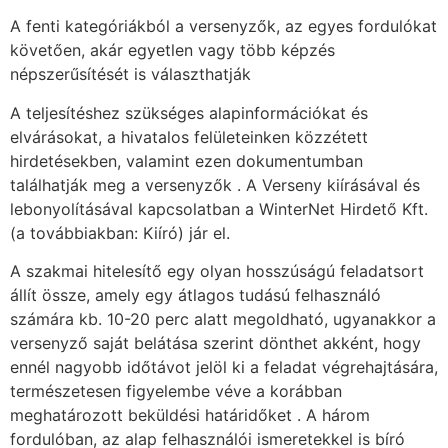
A fenti kategóriákból a versenyzők, az egyes fordulókat
követően, akár egyetlen vagy több képzés
népszerűsítését is választhatják
A teljesítéshez szükséges alapinformációkat és
elvárásokat, a hivatalos felületeinken közzétett
hirdetésekben, valamint ezen dokumentumban
találhatják meg a versenyzők . A Verseny kiírásával és
lebonyolításával kapcsolatban a WinterNet Hirdető Kft.
(a továbbiakban: Kiíró) jár el.
A szakmai hitelesítő egy olyan hosszúságú feladatsort
állít össze, amely egy átlagos tudású felhasználó
számára kb. 10-20 perc alatt megoldható, ugyanakkor a
versenyző saját belátása szerint dönthet akként, hogy
ennél nagyobb időtávot jelöl ki a feladat végrehajtására,
természetesen figyelembe véve a korábban
meghatározott beküldési határidőket . A három
fordulóban, az alap felhasználói ismeretekkel is bíró