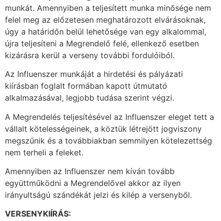
munkát. Amennyiben a teljesített munka minősége nem
felel meg az előzetesen meghatározott elvárásoknak,
úgy a határidőn belül lehetősége van egy alkalommal,
újra teljesíteni a Megrendelő felé, ellenkező esetben
kizárásra kerül a verseny további fordulóiból.
Az Influenszer munkáját a hirdetési és pályázati
kiírásban foglalt formában kapott útmutató
alkalmazásával, legjobb tudása szerint végzi.
A Megrendelés teljesítésével az Influenszer eleget tett a
vállalt kötelességeinek, a köztük létrejött jogviszony
megszűnik és a továbbiakban semmilyen kötelezettség
nem terheli a feleket.
Amennyiben az Influenszer nem kíván tovább
együttműködni a Megrendelővel akkor az ilyen
irányultságú szándékát jelzi és kilép a versenyből.
VERSENYKIÍRÁS: