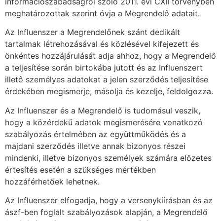
információszabadságról szóló 2011. évi CXII törvényben
meghatározottak szerint óvja a Megrendelő adatait.
Az Influenszer a Megrendelőnek szánt dedikált
tartalmak létrehozásával és közlésével kifejezett és
önkéntes hozzájárulását adja ahhoz, hogy a Megrendelő
a teljesítése során birtokába jutott és az Influenszert
illető személyes adatokat a jelen szerződés teljesítése
érdekében megismerje, másolja és kezelje, feldolgozza.
Az Influenszer és a Megrendelő is tudomásul veszik,
hogy a közérdekű adatok megismerésére vonatkozó
szabályozás értelmében az együttműködés és a
majdani szerződés illetve annak bizonyos részei
mindenki, illetve bizonyos személyek számára előzetes
értesítés esetén a szükséges mértékben
hozzáférhetőek lehetnek.
Az Influenszer elfogadja, hogy a versenykiírásban és az
ászf-ben foglalt szabályozások alapján, a Megrendelő