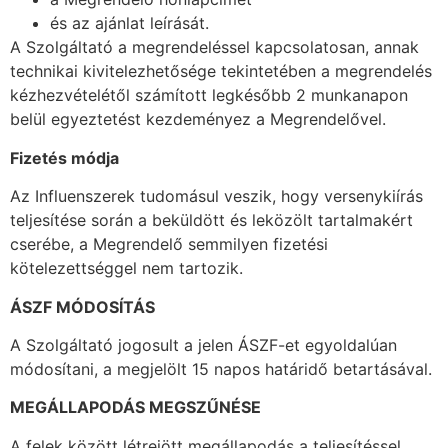
és az ajánlat leírását.
A Szolgáltató a megrendeléssel kapcsolatosan, annak
technikai kivitelezhetősége tekintetében a megrendelés
kézhezvételétől számított legkésőbb 2 munkanapon
belül egyeztetést kezdeményez a Megrendelővel.
Fizetés módja
Az Influenszerek tudomásul veszik, hogy versenykiírás
teljesítése során a beküldött és leközölt tartalmakért
cserébe, a Megrendelő semmilyen fizetési
kötelezettséggel nem tartozik.
ÁSZF MÓDOSÍTÁS
A Szolgáltató jogosult a jelen ÁSZF-et egyoldalúan
módosítani, a megjelölt 15 napos határidő betartásával.
MEGÁLLAPODÁS MEGSZŰNÉSE
A felek között létrejött megállapodás a teljesítéssel