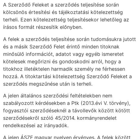
A Szerződő Feleket a szerződés teljesítése során
kölcsönös értesítési és tájékoztatási kötelezettség
terheli. Ezen kötelezettség teljesítésekor lehetőleg az
írásos formát részesítik előnyben.
A felek a szerződés teljesítése során tudomásukra jutott
és a másik Szerződő Felet érintő minden titoknak
minősülő információt, adatot vagy egyéb ismeretet
kötelesek megőrizni és gondoskodni arról, hogy a
titokhoz illetéktelen harmadik személy ne férhessen
hozzá. A titoktartási kötelezettség Szerződő Feleket a
szerződés megszűnése után is terheli.
A jelen általános szerződési feltételekben nem
szabályozott kérdésekben a Ptk (2013.évi V. törvény),
fogyasztói szerződéseknél a távollevők között kötött
szerződésekről szóló 45/2014. kormányrendelet
rendelkezései az irányadók.
A jelen ÁSZF magyar nyelven érvényes. A felek között