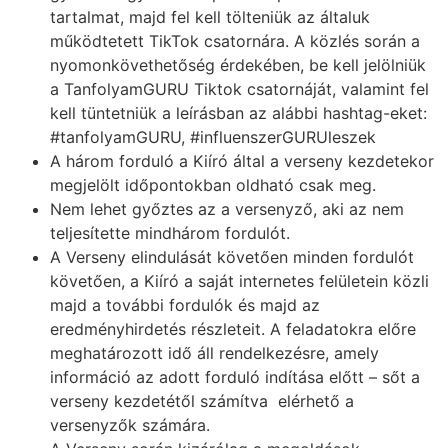
tartalmat, majd fel kell tölteniük az általuk
működtetett TikTok csatornára. A közlés során a
nyomonkövethetőség érdekében, be kell jelölniük
a TanfolyamGURU Tiktok csatornáját, valamint fel
kell tüntetniük a leírásban az alábbi hashtag-eket:
#tanfolyamGURU, #influenszerGURUleszek
A három forduló a Kiíró által a verseny kezdetekor
megjelölt időpontokban oldható csak meg.
Nem lehet győztes az a versenyző, aki az nem
teljesítette mindhárom fordulót.
A Verseny elindulását követően minden fordulót
követően, a Kiíró a saját internetes felületein közli
majd a további fordulók és majd az
eredményhirdetés részleteit. A feladatokra előre
meghatározott idő áll rendelkezésre, amely
információ az adott forduló indítása előtt – sőt a
verseny kezdetétől számítva elérhető a
versenyzők számára.