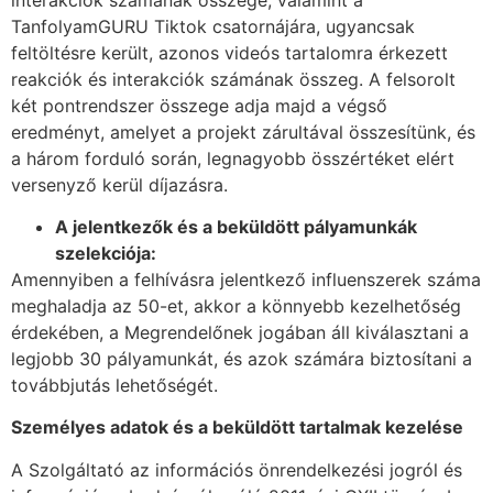
TanfolyamGURU Tiktok csatornájára, ugyancsak
feltöltésre került, azonos videós tartalomra érkezett
reakciók és interakciók számának összeg. A felsorolt
két pontrendszer összege adja majd a végső
eredményt, amelyet a projekt zárultával összesítünk, és
a három forduló során, legnagyobb összértéket elért
versenyző kerül díjazásra.
A jelentkezők és a beküldött pályamunkák
szelekciója:
Amennyiben a felhívásra jelentkező influenszerek száma
meghaladja az 50-et, akkor a könnyebb kezelhetőség
érdekében, a Megrendelőnek jogában áll kiválasztani a
legjobb 30 pályamunkát, és azok számára biztosítani a
továbbjutás lehetőségét.
Személyes adatok és a beküldött tartalmak kezelése
A Szolgáltató az információs önrendelkezési jogról és