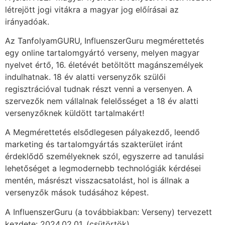
létrejött jogi vitákra a magyar jog előírásai az
irányadóak.
Az TanfolyamGURU, InfluenszerGuru megmérettetés
egy online tartalomgyártó verseny, melyen magyar
nyelvet értő, 16. életévét betöltött magánszemélyek
indulhatnak. 18 év alatti versenyzők szülői
regisztrációval tudnak részt venni a versenyen. A
szervezők nem vállalnak felelősséget a 18 év alatti
versenyzőknek küldött tartalmakért!
A Megmérettetés elsődlegesen pályakezdő, leendő
marketing és tartalomgyártás szakterület iránt
érdeklődő személyeknek szól, egyszerre ad tanulási
lehetőséget a legmodernebb technológiák kérdései
mentén, másrészt visszacsatolást, hol is állnak a
versenyzők mások tudásához képest.
A InfluenszerGuru (a továbbiakban: Verseny) tervezett
kezdete: 2024.02.01. (csütörtök)