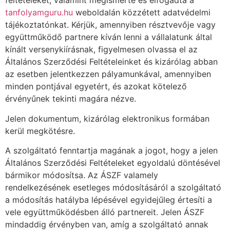
feltételeket, valamint megismerte és elfogadta a
tanfolyamguru.hu
weboldalán közzétett adatvédelmi
tájékoztatónkat. Kérjük, amennyiben résztvevője vagy
együttműködő partnere kíván lenni a vállalatunk által
kínált versenykiírásnak, figyelmesen olvassa el az
Általános Szerződési Feltételeinket és kizárólag abban
az esetben jelentkezzen pályamunkával, amennyiben
minden pontjával egyetért, és azokat kötelező
érvényűnek tekinti magára nézve.
Jelen dokumentum, kizárólag elektronikus formában
kerül megkötésre.
A szolgáltató fenntartja magának a jogot, hogy a jelen
Általános Szerződési Feltételeket egyoldalú döntésével
bármikor módosítsa. Az ÁSZF valamely
rendelkezésének esetleges módosításáról a szolgáltató
a módosítás hatályba lépésével egyidejűleg értesíti a
vele együttműködésben álló partnereit. Jelen ÁSZF
mindaddig érvényben van, amíg a szolgáltató annak