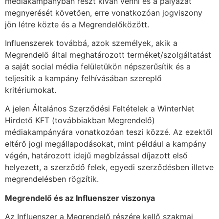
médiakampányban részt kíván venni és a pályázat
megnyerését követően, erre vonatkozóan jogviszony
jön létre közte és a Megrendelőközött.
Influenszerek továbbá, azok személyek, akik a
Megrendelő által meghatározott terméket/szolgáltatást
a saját social média felületükön népszerűsítik és a
teljesítik a kampány felhívásában szereplő
kritériumokat.
A jelen Általános Szerződési Feltételek a WinterNet
Hirdető KFT (továbbiakban Megrendelő)
médiakampányára vonatkozóan teszi közzé. Az ezektől
eltérő jogi megállapodásokat, mint például a kampány
végén, határozott idejű megbízással díjazott első
helyezett, a szerződő felek, egyedi szerződésben illetve
megrendelésben rögzítik.
Megrendelő és az Influenszer viszonya
Az Influenszer a Megrendelő részére kellő szakmai