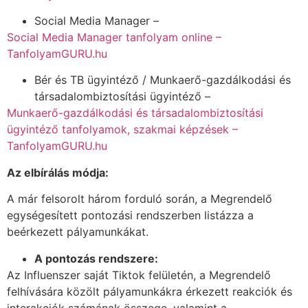
Social Media Manager –
Social Media Manager tanfolyam online –
TanfolyamGURU.hu
Bér és TB ügyintéző / Munkaerő-gazdálkodási és
társadalombiztosítási ügyintéző –
Munkaerő-gazdálkodási és társadalombiztosítási
ügyintéző tanfolyamok, szakmai képzések –
TanfolyamGURU.hu
Az elbírálás módja:
A már felsorolt három forduló során, a Megrendelő
egységesített pontozási rendszerben listázza a
beérkezett pályamunkákat.
A pontozás rendszere:
Az Influenszer saját Tiktok felületén, a Megrendelő
felhívására közölt pályamunkákra érkezett reakciók és
interakciók számának összege, valamint a