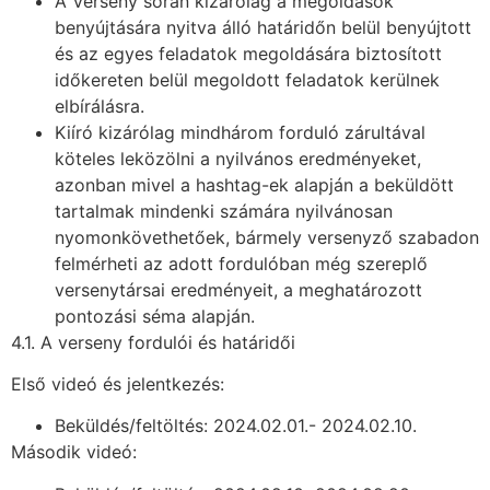
A Verseny során kizárólag a megoldások
benyújtására nyitva álló határidőn belül benyújtott
és az egyes feladatok megoldására biztosított
időkereten belül megoldott feladatok kerülnek
elbírálásra.
Kiíró kizárólag mindhárom forduló zárultával
köteles leközölni a nyilvános eredményeket,
azonban mivel a hashtag-ek alapján a beküldött
tartalmak mindenki számára nyilvánosan
nyomonkövethetőek, bármely versenyző szabadon
felmérheti az adott fordulóban még szereplő
versenytársai eredményeit, a meghatározott
pontozási séma alapján.
4.1. A verseny fordulói és határidői
Első videó és jelentkezés:
Beküldés/feltöltés: 2024.02.01.- 2024.02.10.
Második videó: