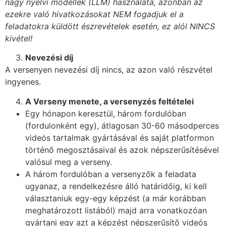
nagy nyelvi modellek (LLM) használata, azonban az
ezekre való hivatkozásokat NEM fogadjuk el a
feladatokra küldött észrevételek esetén, ez alól NINCS
kivétel!
Nevezési díj
A versenyen nevezési díj nincs, az azon való részvétel
ingyenes.
A Verseny menete, a versenyzés feltételei
Egy hónapon keresztül, három fordulóban
(fordulonként egy), átlagosan 30-60 másodperces
videós tartalmak gyártásával és saját platformon
történő megosztásaival és azok népszerűsítésével
valósul meg a verseny.
A három fordulóban a versenyzők a feladata
ugyanaz, a rendelkezésre álló határidőig, ki kell
választaniuk egy-egy képzést (a már korábban
meghatározott listából) majd arra vonatkozóan
gyártani egy azt a képzést népszerűsítő videós