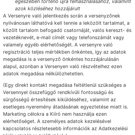
egészében történő újra felhasználásához, valamint
azok közléséhez hozzájárult
A Versenyre való jelentkezés során a versenyzőnek
nyilvánosan láthatóvá kell tennie a leközölt tartalmat, a
közölt tartalom befogadó csatornáját, valós kereszt- és
vezetéknevét, e-mail címét vagy telefonszámát vagy
valamely egyéb elérhetőségét. A versenyre való
regisztráció teljes mértékben önkéntes, így az adatok
megadása is a versenyző önkéntes hozzájárulásán
alapul, azonban a Versenyen való részvételhez ezen
adatok megadása nélkülözhetetlen.
(Egy direkt kontakt megadása feltétlenül szükséges a
Versennyel összefüggő rendkívüli fontosságú és
sürgősségű értesítések kiküldéséhez, valamint az
esetleges nyeremény átadásának egyeztetése miatt is.
Marketing célokra a Kiíró nem használja ezen
elérhetőséget. A személyes adatok kezelésével
kapcsolatos részletesebb információk az Adatkezelési