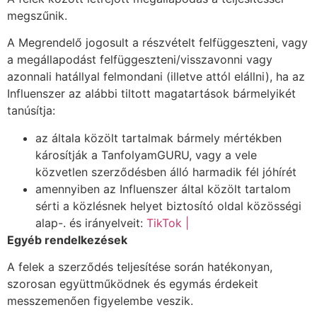
megszűnik.
A Megrendelő jogosult a részvételt felfüggeszteni, vagy
a megállapodást felfüggeszteni/visszavonni vagy
azonnali hatállyal felmondani (illetve attól elállni), ha az
Influenszer az alábbi tiltott magatartások bármelyikét
tanúsítja:
az általa közölt tartalmak bármely mértékben
károsítják a TanfolyamGURU, vagy a vele
közvetlen szerződésben álló harmadik fél jóhírét
amennyiben az Influenszer által közölt tartalom
sérti a közlésnek helyet biztosító oldal közösségi
alap-. és irányelveit:
TikTok |
Egyéb rendelkezések
A felek a szerződés teljesítése során hatékonyan,
szorosan együttműködnek és egymás érdekeit
messzemenően figyelembe veszik.