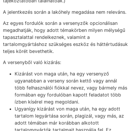
tájékoztatóban találhatóak.)
A jelentkezés során a lakóhely megadása nem releváns.
Az egyes fordulók során a versenyzők opcionálisan
megadhatják, hogy adott témakörben milyen mélységű
tapasztalattal rendelkeznek, valamint a
tartalomgyártáshoz szükséges eszköz és háttértudásuk
teljes körét bevethetik.
A versenyből való kizárás:
Kizárást von maga után, ha egy versenyző
ugyanabban a verseny során kettő vagy annál
több felhasználói fiókkal nevez, vagy bármely más
formában egy fordulóban kapott feladatot több
ízben kísérel meg megoldani.
Ugyanígy kizárást von maga után, ha egy adott
tartalom legyártása során, plagizál, vagy más, az
adott témában már korábban alkotott
tartalomgyártók tartalmait használja fel. Ez