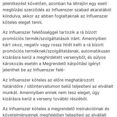
jelentkezést követően, azonban ha létrejön egy eseti
megbízási szerződés az Influenszer szabad akaratából
kiindulva, akkor az abban foglaltaknak az Influenszer
köteles eleget tenni.
Az Influenszer felelősséggel tartozik a rá bízott
promóciós termék/szolgáltatások iránt. Amennyiben
kárt okoz, negatív vagy rossz hírét kelti a rá bízott
promóciós terméknek/szolgáltatásnak, automatikusan
kizárásra kerül a meghirdetett versenyből, és súlyos
károkozás esetén a Megrendelő kárpótlási igényt
jelenthet be az Influenszer felé-
Az Influenszer köteles az előre meghatározott
határidőre / időintervallumon belül teljesíteni az elvállalt
munkát. Amennyiben ennek nem tesz eleget, úgy
kizárásra kerül a verseny további részéből.
Az Influenszer köteles a megrendelő instrukcióinak és
követelményeinek megfelelően teljesíteni az elvállalt