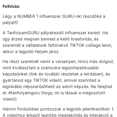
Felhívás:
Légy a NUMBER 1 influenszer GURU-nk! (kezdőké a
pálya!!!)
A TanfolyamGURU pályakezdő influenszer kerest. Ha
úgy érzed megvan benned a kellő kreativitás, és
szeretnél a vállalatunk feltörekvő TIKTOK csillaga lenni,
akkor a legjobb helyen jársz.
Ha részt szeretnél venni a versenyen, nincs más dolgod,
mint kiválasztani a számodra legszimpatikusabb
képzésünket (link és további részletek a leírásban), és
gyártanod egy TIKTOK videót, amivel szerinted a
leginkább népszerűsíthető az adott képzés. Ne felejtsd
el: #tanfolyamguru (hogy, mi is lássuk a megosztott
videót)
Három fordulóban pontozzuk a legjobb jelentkezőket: 1.
A videóhoz érkező legtöbb megtekintés és interakció a